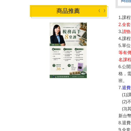
商品推薦
1.課
2.全
3.
請恪
4.課
5.單
等有
名課程
6.公
格，
班。
7.
退費
(1
(2)
(3)
新台幣
8.退
9.全