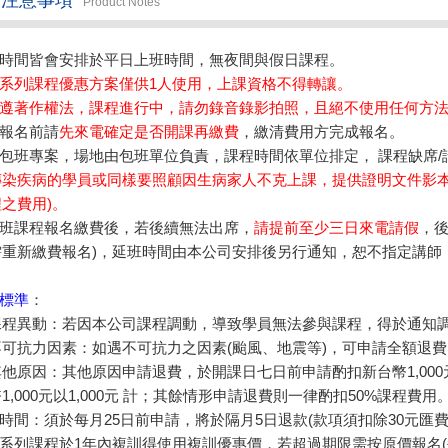
Product Notes
程時間皆會安排於平日上班時間，無夜間與假日課程。
套系列課程優惠方案僅供1人使用，上課資格不得轉讓。
遵著作權法，課程進行中，請勿錄音錄影拍照，且絕不使用任何方
程報名前請
先來電確定是否開課再繳費
，繳清費用方完成報名。
位包班專案，場地由包班單位負責，課程時間依單位排定， 課程缺席/
傳染疾病的學員或同樣要照顧因生病家人不克上課，提供證明文件影
之費用)
。
開班課程報名繳費後，若後續無法出席，
請提前至少三日來電請假
，後
需重新繳費報名)，延班時間由本公司安排後另行通知，恕不指定講師
標準
：
)課程異動：若因本公司課程調動，導致學員無法參與課程，得於通知
不可抗力因素：如遇不可抗力之因素(颱風、地震等)，可申請全額退費
其他原因：其他原因申請退費，於開課日七日前申請酌扣新台幣1,00
1,000元以1,000元 計；其餘情形申請退費則一律酌扣50%課程費用
費時間：須於每月25日前申請，將於隔月5日退款(款項須扣除30元匯費
套系列課程於1年內複訓得使用複訓優惠價，若超過期限需按原價報名