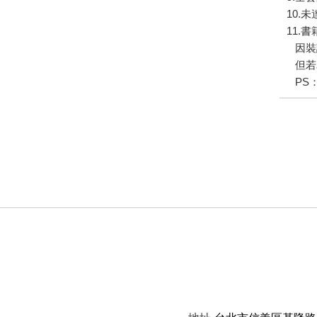
10.
11.
因裝
但若
PS