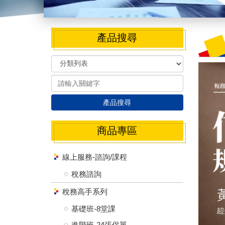
產品搜尋
產品搜尋
商品專區
線上服務-諮詢/課程
稅務諮詢
稅務高手系列
基礎班-8堂課
進階班-24張保單