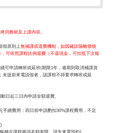
法拷貝教材及上課內容。
請假原則上
無補課或退費機制，如因確診隔離發燒
本，可依照課程比例退費（不退現金，可扣抵下次報
續可申請轉班或延班(期限1年，逾期則取消補課資
；未提前來電請假者，該課程不得要求轉班或延
調動日起三日內申請全額退費。
0元手續費用；四日前申請酌扣30%課程費用，不足
。
)
(每梯次課程複訓名額有限，請先來電預約)