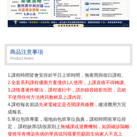
商品注意事項
Product Notes
1.課程時間皆會安排於平日上班時間，無夜間與假日課程。
2.全套系列課程優惠方案僅供1人使用，上課資格不得轉讓。
3.
請恪遵著作權法，課程進行中，請勿錄音錄影拍照，且絕
不使用任何方法拷貝教材及上課內容。
4.課程報名前請
先來電確定是否開課再繳費
，繳清費用方完
成報名。
5.單位包班專案，場地由包班單位負責，課程時間依單位排
定， 課程缺席/請假原則上
無補課或退費機制，如因確診隔離
發燒等有傳染疾病的學員或同樣要照顧因生病家人不克上