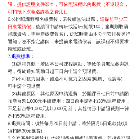
課，提供證明文件影本，可依照課程比例退費（不退現金，
可扣抵下次報名課程之費用)
。
6.公開班課程報名繳費後，若後續無法出席，
請提前至少三
日來電請假
，後續可申請轉班或延班(期限1年，逾期則取消
補課資格，需重新繳費報名)，延班時間由本公司安排後另行
通知，恕不指定講師；未提前來電請假者，該課程不得要求
轉班或延班。
7.
退費標準
：
(1)課程異動：若因本公司課程調動，導致學員無法參與課
程，得於通知調動日起三日內申請全額退費。
(2)不可抗力因素：如遇不可抗力之因素(颱風、地震等)，
可申請全額退費
(3)其他原因：其他原因申請退費，於開課日七日前申請酌
扣新台幣1,000元手續費用；四日前申請酌扣30%課程費用，
不足新台幣1,000元以1,000元 計；其餘情形申請退費則一律
酌扣50%課程費用。
8.退費時間：須於每月25日前申請，將於隔月5日退款(款項
須扣除30元匯費)
9.全套系列課程於1年內複訓得使用複訓優惠價，若超過期限